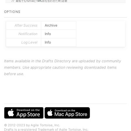
// 最低でもtitleとYAML部を合わせた9行必要
if
 (draft.
lines
.
length
 < 
9
) {

  emA.
push
(
"タイトルとアイテムのパラメータの計9行より行数が少ないので、Dynalistのアイテ
OPTIONS
} 
else
 {

const
 ty = draft.
lines
.
slice
(
0
, 
9
)

After Success
Archive
// 2行目と9行目に「---」 必須
Notification
Info
if
 ( (ty[
2
 - 
1
] != 
"---"
) && (ty[
9
 - 
1
] != 
"---"
) ) {

    emA.
push
(
"2行目と7行目が「---」ではないので、はてなブログのエントリーではないようです
Log Level
Info
  } 
else
 {

// titleは必須
    title = draft.
title
.
trim
()

Items available in the Drafts Directory are uploaded by community
if
 (title == 
""
) emA.
push
(
"タイトルが空です。"
)

console
.
log
(
`title:
${title}
`
)

members. Use appropriate caution reviewing downloaded items
before use.
// file_idは必須
let
 file_idL

if
 ( (file_idL = ty.
find
(
l
 =>
 l.
includes
(
"file_id: "
))) === 
undefined
 ) {

      emA.
push
(
"「file_id: 」行がありません。"
)

    } 
else
 {

      file_id = 
/file_id: (.*)$/
.
exec
(file_idL)[
1
].
trim
()

if
 ( file_id == 
""
 ) emA.
push
(
"file_idが読み込まれていません。"
)

    }

console
.
log
(
`file_id:
${file_id}
`
)

// node_idは必須
let
 node_idL

© 2012-2023 by Agile Tortoise, Inc.
if
 ( (node_idL = ty.
find
(
l
 =>
 l.
includes
(
"node_id: "
))) === 
undefined
 ) {

Drafts is a registered Trademark of Agile Tortoise, Inc.
      emA.
push
(
"「node_id: 」行がありません。"
)
