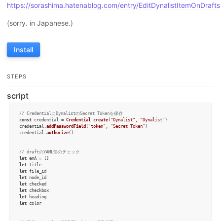
https://sorashima.hatenablog.com/entry/EditDynalistItemOnDrafts
(sorry. in Japanese.)
Install
STEPS
script
// CredentialにDynalistのSecret Tokenを保存
const
 credential = 
Credential
.
create
(
"Dynalist"
, 
"Dynalist"
)

credential.
addPasswordField
(
"token"
, 
"Secret Token"
)

credential.
authorize
()

// draftのYAML部のチェック
let
let
let
let
let
let
let
let
 color
